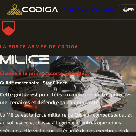
codiga
Outils
Galerie
Tutoriels
FR
LA FORCE ARMÉE DE CODIGA
milice
Chasse à la prime
Escorte
Sécurité
…
Guilde mercenaire · Star Citizen
Cette guilde est pour toi si tu aimes te battre, jouer les
mercenaires et défendre ta communauté.
La Milice est la force militaire de Codiga : combat spatial et
au sol, escorte, chasse à la prime et autres opérations
spéciales. Elle veille sur la sécurité de nos membres et de